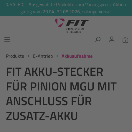
% SALE % - Ausgewählte Produkte zum Vorzugspreis! Aktion
alt springen
gültig vom 20.04.-31.08.2026, solange Vorrat.
Produkte
E-Antrieb
Akkuaufnahme
FIT AKKU-STECKER
FÜR PINION MGU MIT
ANSCHLUSS FÜR
ZUSATZ-AKKU