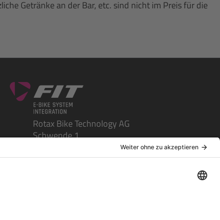
e Getränke an der Bar, etc. sind nicht im Preis für die
Rotax Bike Technology AG
Schwende 1
CH-4950 Huttwil