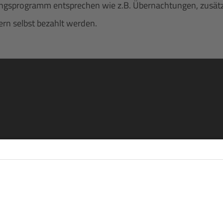
gsprogramm entsprechen wie z.B. Übernachtungen, zusätzlich
rn selbst bezahlt werden.
re
eren