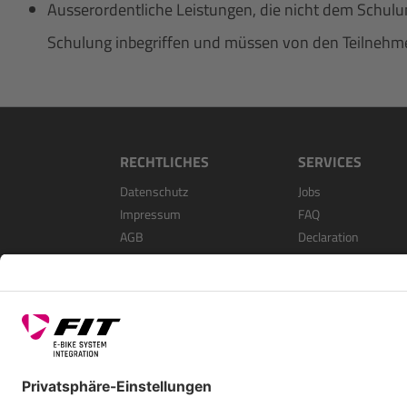
Ausserordentliche Leistungen, die nicht dem Schulun
Schulung inbegriffen und müssen von den Teilnehme
RECHTLICHES
SERVICES
Datenschutz
Jobs
Impressum
FAQ
AGB
Declaration
Open Source Softwa
Als Händler Registri