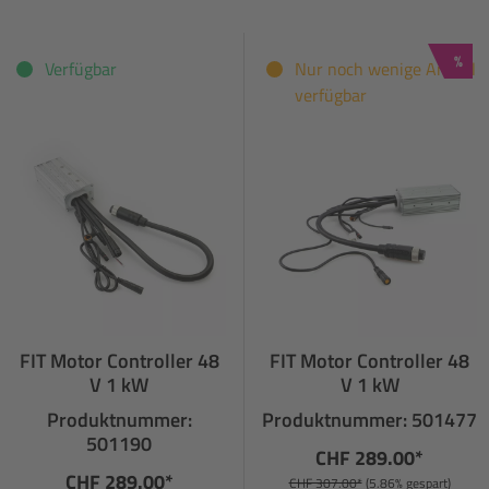
Raba
%
Verfügbar
Nur noch wenige Artikel
verfügbar
FIT Motor Controller 48
FIT Motor Controller 48
V 1 kW
V 1 kW
Produktnummer:
Produktnummer: 501477
501190
CHF 289.00*
CHF 289.00*
CHF 307.00*
(5.86% gespart)