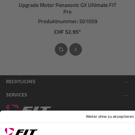
Upgrade Motor Panasonic GX Ultimate FIT
Pro
Produktnummer: 501059
CHF 52.95*
RECHTLICHES
SERVICES