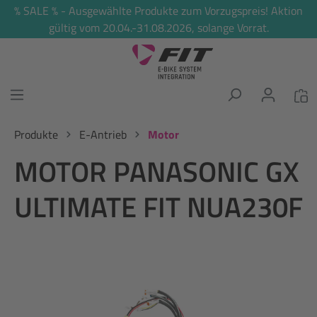
% SALE % - Ausgewählte Produkte zum Vorzugspreis! Aktion
alt springen
gültig vom 20.04.-31.08.2026, solange Vorrat.
Produkte
E-Antrieb
Motor
MOTOR PANASONIC GX
ULTIMATE FIT NUA230F