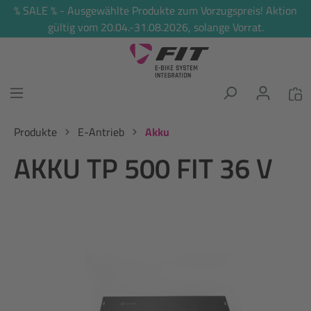
% SALE % - Ausgewählte Produkte zum Vorzugspreis! Aktion
alt springen
gültig vom 20.04.-31.08.2026, solange Vorrat.
Produkte
E-Antrieb
Akku
AKKU TP 500 FIT 36 V