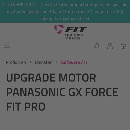
% UITVERKOOP % - Geselecteerde producten tegen een speciale
hoofdinhoud
prijs! Actie geldig van 20 april tot en met 31 augustus 2026,
zolang de voorraad strekt.
Producten
Diensten
Software / IT
UPGRADE MOTOR
PANASONIC GX FORCE
FIT PRO