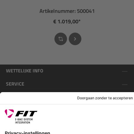
Artikelnummer: 500041
€ 1.019,00*
WETTELIJKE INFO
SERVICE
VOLG ONS OP