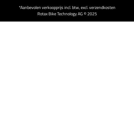
*Aanbevolen verkoopprijs incl. btw, excl. verzendkosten
Rotax Bike Technology AG © 2025