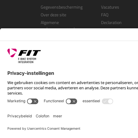
Gegevensbescherming
Vacatures
Over deze site
FAQ
Algemene
Declaration
verkoopvoorwaarden
Open Source Softwa
Als dealer registrer