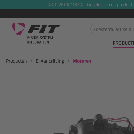
% UITVERKOOP % - Geselecteerde producten 
oekopdracht
Ga naar de hoofdnavigatie
PRODUCT
Producten
E-Aandrijving
Motoren