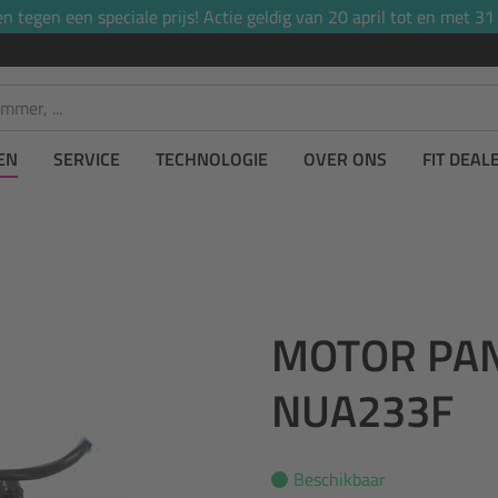
tegen een speciale prijs! Actie geldig van 20 april tot en met 31
EN
SERVICE
TECHNOLOGIE
OVER ONS
FIT DEAL
MOTOR PAN
NUA233F
Beschikbaar