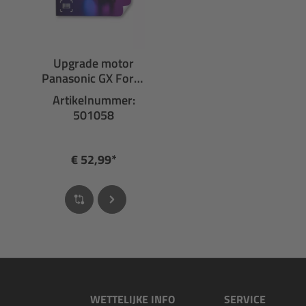
Upgrade motor
Panasonic GX Force
FIT Pro
Artikelnummer:
501058
€ 52,99*
WETTELIJKE INFO
SERVICE