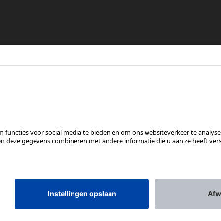
re
en
VOLG ONS OP
*Aanbevolen verkoopprijs incl. btw, excl. verzendkosten
Rotax Bike Technology AG © 2025