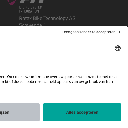
Rotax Bike Technology AG
Schwende 1
CH-4950 Huttwil