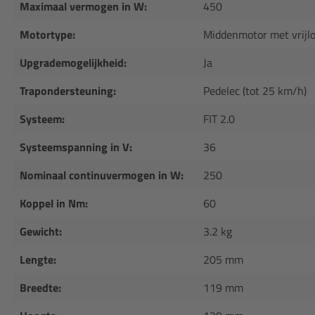
Maximaal vermogen in W:
450
Motortype:
Middenmotor met vrijl
Upgrademogelijkheid:
Ja
Trapondersteuning:
Pedelec (tot 25 km/h)
Systeem:
FIT 2.0
Systeemspanning in V:
36
Nominaal continuvermogen in W:
250
Koppel in Nm:
60
Gewicht:
3.2 kg
Lengte:
205 mm
Breedte:
119 mm