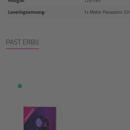
Hoogte:
129 mm
Leveringsomvang:
1x Motor Panasonic GX
PAST ERBIJ
Productgalerij overslaan