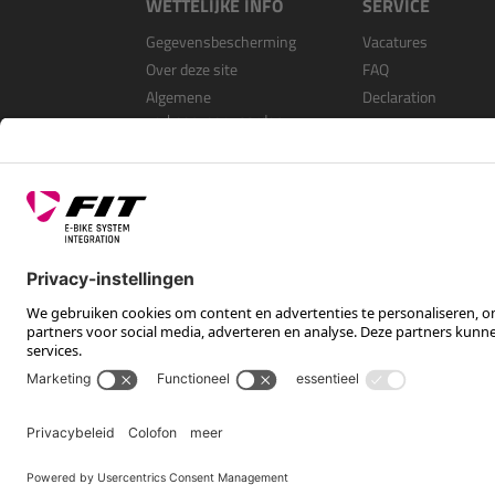
WETTELIJKE INFO
SERVICE
Gegevensbescherming
Vacatures
Over deze site
FAQ
Algemene
Declaration
verkoopvoorwaarden
Open Source Softwa
Als dealer registrer