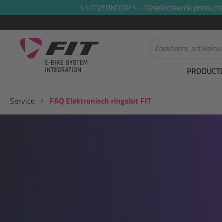
% UITVERKOOP % - Geselecteerde producten 
oekopdracht
Ga naar de hoofdnavigatie
PRODUCT
Service
FAQ Elektronisch ringslot FIT
Afbeeldingengalerij overslaan