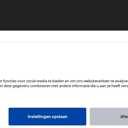
re
en
VOLG ONS OP
*Aanbevolen verkoopprijs incl. btw, excl. verzendkosten
Rotax Bike Technology AG © 2025