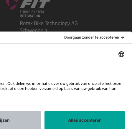
Rotax Bike Technology AG
Schwende 1
CH-4950 Huttwil