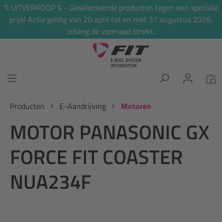
% UITVERKOOP % - Geselecteerde producten tegen een speciale
hoofdinhoud
prijs! Actie geldig van 20 april tot en met 31 augustus 2026,
zolang de voorraad strekt.
Producten
E-Aandrijving
Motoren
MOTOR PANASONIC GX
FORCE FIT COASTER
NUA234F