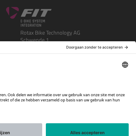
Rotax Bike Technology AG
Schwende 1
CH-4950 Huttwil