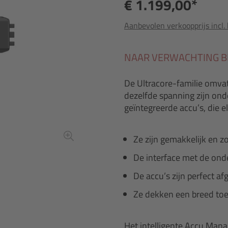
€ 1.199,00*
Aanbevolen verkoopprijs incl.
NAAR VERWACHTING B
De Ultracore-familie omvat
dezelfde spanning zijn onde
geïntegreerde accu’s, die 
Ze zijn gemakkelijk en z
De interface met de onderb
De accu’s zijn perfect a
Ze dekken een breed toep
Het intelligente Accu Man