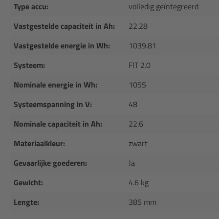
Type accu:
volledig geïntegreerd
Vastgestelde capaciteit in Ah:
22.28
Vastgestelde energie in Wh:
1039.81
Systeem:
FIT 2.0
Nominale energie in Wh:
1055
Systeemspanning in V:
48
Nominale capaciteit in Ah:
22.6
Materiaalkleur:
zwart
Gevaarlijke goederen:
Ja
Gewicht:
4.6 kg
Lengte:
385 mm