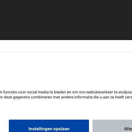
re
en
VOLG ONS OP
*Aanbevolen verkoopprijs incl. btw, excl. verzendkosten