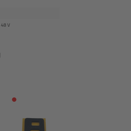
 48 V
N