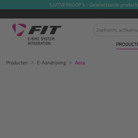
% UITVERKOOP % - Geselecteerde producten 
oekopdracht
Ga naar de hoofdnavigatie
PRODUCT
Producten
E-Aandrijving
Accu