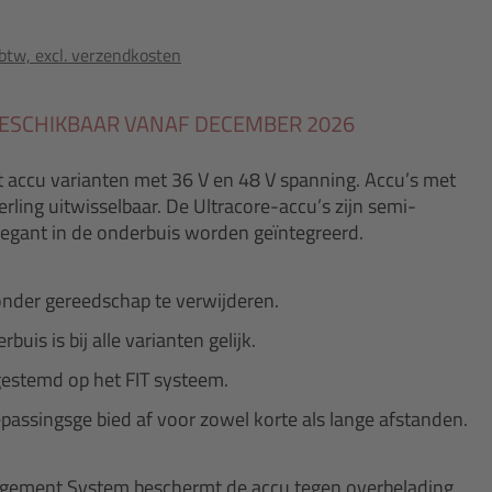
 btw, excl. verzendkosten
ESCHIKBAAR VANAF DECEMBER 2026
 accu varianten met 36 V en 48 V spanning. Accu’s met
rling uitwisselbaar. De Ultracore-accu’s zijn semi-
elegant in de onderbuis worden geïntegreerd.
onder gereedschap te verwijderen.
uis is bij alle varianten gelijk.
fgestemd op het FIT systeem.
assingsge bied af voor zowel korte als lange afstanden.
agement System beschermt de accu tegen overbelading,