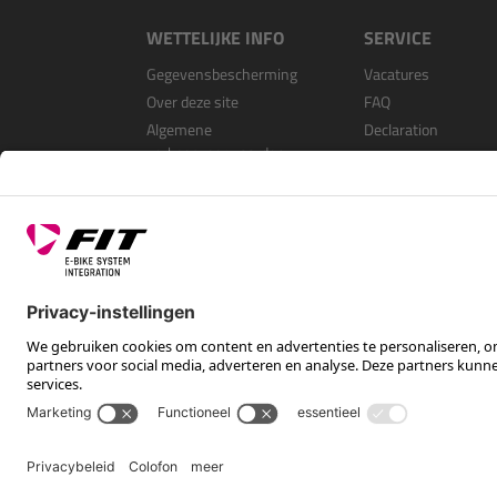
WETTELIJKE INFO
SERVICE
Gegevensbescherming
Vacatures
Over deze site
FAQ
Algemene
Declaration
verkoopvoorwaarden
Open Source Softwa
Als dealer registrer