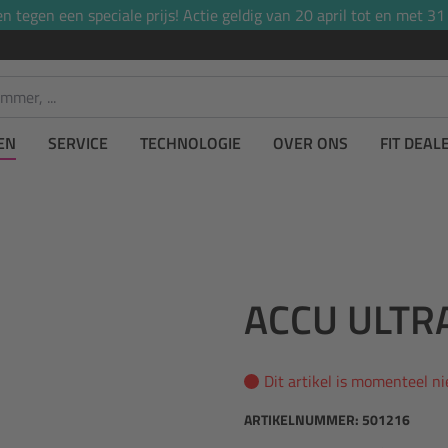
tegen een speciale prijs! Actie geldig van 20 april tot en met 31
EN
SERVICE
TECHNOLOGIE
OVER ONS
FIT DEAL
ACCU ULTRA
Dit artikel is momenteel n
ARTIKELNUMMER:
501216