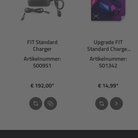
FIT Standard
Upgrade FIT
Charger
Standard Charger
36 V van 4 A naar 6
Artikelnummer:
Artikelnummer:
A
500951
501342
€ 192,00*
€ 14,99*