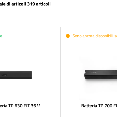
le di articoli 319 articoli
le
Sono ancora disponibili so
eria TP 630 FIT 36 V
Batteria TP 700 F