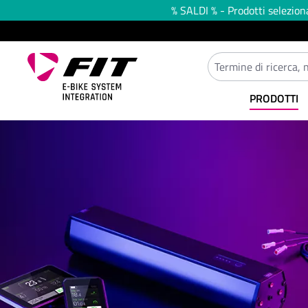
% SALDI % - Prodotti selezion
 ricerca
Passa alla navigazione principale
PRODOTTI