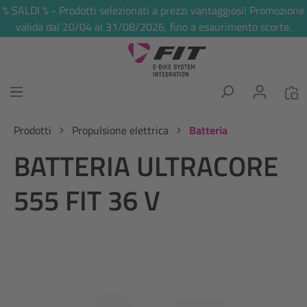
% SALDI % - Prodotti selezionati a prezzi vantaggiosi! Promozione
nuto principale
valida dal 20/04 al 31/08/2026, fino a esaurimento scorte.
Prodotti
Propulsione elettrica
Batteria
BATTERIA ULTRACORE
555 FIT 36 V