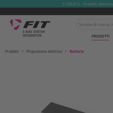
% SALDI % - Prodotti selezion
 ricerca
Passa alla navigazione principale
PRODOTTI
Prodotti
Propulsione elettrica
Batteria