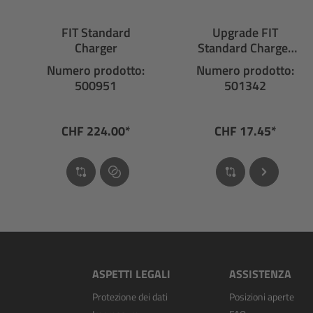
FIT Standard
Upgrade FIT
Charger
Standard Charger
36 V da 4 A a 6 A
Numero prodotto:
Numero prodotto:
500951
501342
CHF 224.00*
CHF 17.45*
ASPETTI LEGALI
ASSISTENZA
Protezione dei dati
Posizioni aperte