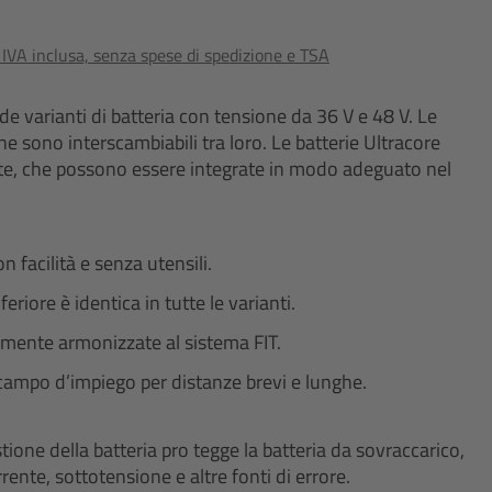
o IVA inclusa, senza spese di spedizione e TSA
e varianti di batteria con tensione da 36 V e 48 V. Le
ne sono interscambiabili tra loro. Le batterie Ultracore
te, che possono essere integrate in modo adeguato nel
 facilità e senza utensili.
nferiore è identica in tutte le varianti.
amente armonizzate al sistema FIT.
ampo d’impiego per distanze brevi e lunghe.
stione della batteria pro tegge la batteria da sovraccarico,
ente, sottotensione e altre fonti di errore.