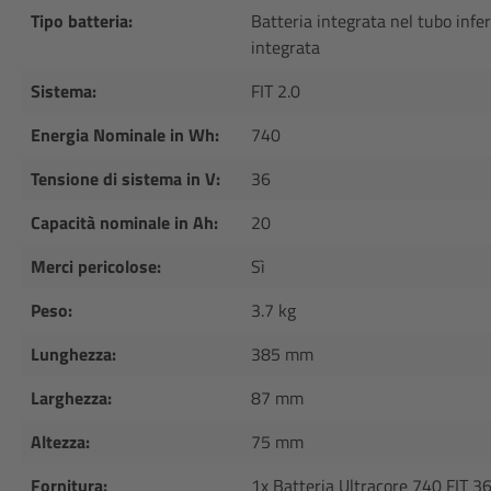
Tipo batteria:
Batteria integrata nel tubo inf
integrata
Sistema:
FIT 2.0
Energia Nominale in Wh:
740
Tensione di sistema in V:
36
Capacità nominale in Ah:
20
Merci pericolose:
Sì
Peso:
3.7 kg
Lunghezza:
385 mm
Larghezza:
87 mm
Altezza:
75 mm
Fornitura:
1x Batteria Ultracore 740 FIT 3