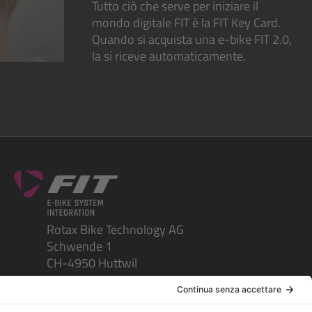
Tutto ciò che serve per iniziare il
mondo digitale FIT è la FIT Key Card.
Quando si acquista una e-bike FIT 2.0,
la si riceve automaticamente.
Rotax Bike Technology AG
Schwende 1
CH-4950 Huttwil