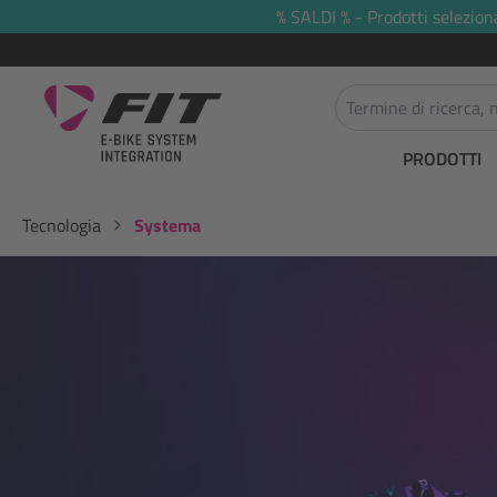
% SALDI % - Prodotti selezion
 ricerca
Passa alla navigazione principale
PRODOTTI
Tecnologia
Systema
Salta la galleria di immagini