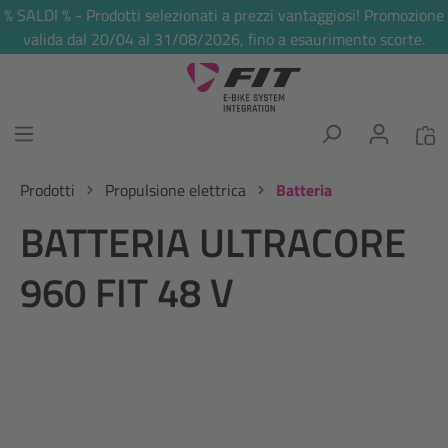
% SALDI % - Prodotti selezionati a prezzi vantaggiosi! Promozione
nuto principale
valida dal 20/04 al 31/08/2026, fino a esaurimento scorte.
Prodotti
Propulsione elettrica
Batteria
BATTERIA ULTRACORE
960 FIT 48 V