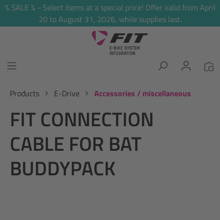
% SALE % - Select items at a special price! Offer valid from April
in content
20 to August 31, 2026, while supplies last.
Products
E-Drive
Accessories / miscellaneous
FIT CONNECTION
CABLE FOR BAT
BUDDYPACK