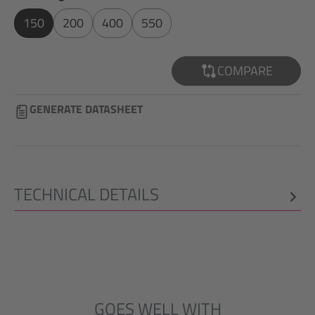
150
200
400
550
COMPARE
GENERATE DATASHEET
TECHNICAL DETAILS
GOES WELL WITH
Skip product gallery