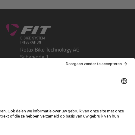
Rotax Bike Technology AG
Schwende 1
CH-4950 Huttwil