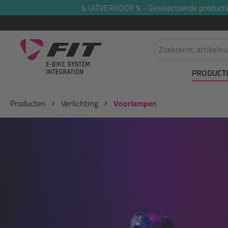
% UITVERKOOP % - Geselecteerde producten 
oekopdracht
Ga naar de hoofdnavigatie
PRODUCT
Producten
Verlichting
Voorlampen