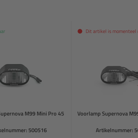
aar
Dit artikel is momenteel
upernova M99 Mini Pro 45
Voorlamp Supernova M99
ikelnummer: 500516
Artikelnummer: 