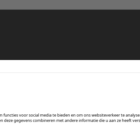
re
en
VOLG ONS OP