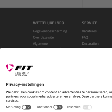
WETTELIJKE INFO
SERVICE
Gegevensbescherming
Vacatures
Over deze site
FAQ
Algemene
Declaration
verkoopvoorwaarden
Open Source Softwa
Als dealer registrer