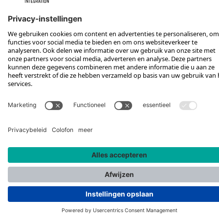
*Aanbevolen verkoopprijs incl. btw, excl. verzendkosten
Rotax Bike Technology AG © 2025