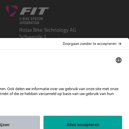
Rotax Bike Technology AG
Schwende 1
CH-4950 Huttwil