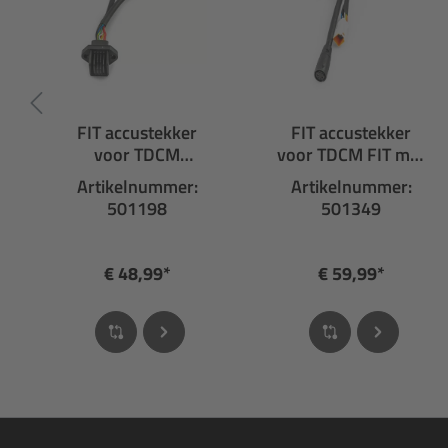
FIT accustekker
FIT accustekker
voor TDCM
voor TDCM FIT met
HDFM5101
aansluiting voor
Artikelnummer:
Artikelnummer:
extra accu
501198
501349
€ 48,99*
€ 59,99*