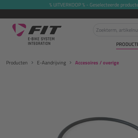
% UITVERKOOP % - Geselecteerde producten 
oekopdracht
Ga naar de hoofdnavigatie
PRODUCT
Producten
E-Aandrijving
Accesoires / overige