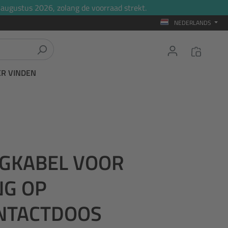
 augustus 2026, zolang de voorraad strekt.
NEDERLANDS
ER VINDEN
NGKABEL VOOR
NG OP
NTACTDOOS