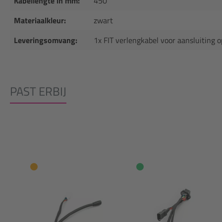
Kabellengte in mm:
450
Materiaalkleur:
zwart
Leveringsomvang:
1x FIT verlengkabel voor aansluiting 
PAST ERBIJ
Productgalerij overslaan