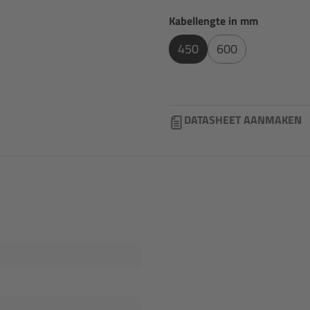
Selecteer
Kabellengte in mm
450
600
DATASHEET AANMAKEN