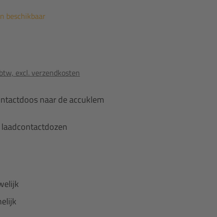
en beschikbaar
 btw, excl. verzendkosten
ontactdoos naar de accuklem
0 laadcontactdozen
welijk
elijk