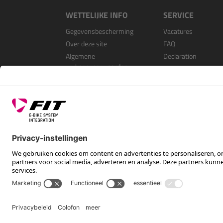
WETTELIJKE INFO
SERVICE
Gegevensbescherming
Vacatures
Over deze site
FAQ
Algemene
Declaration
verkoopvoorwaarden
Open Source Softwa
Als dealer registrer