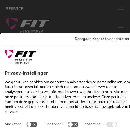
SERVICE
VOLG ONS OP
*Aanbevolen verkoopprijs incl. btw, excl. verzendkosten
Rotax Bike Technology AG © 2025