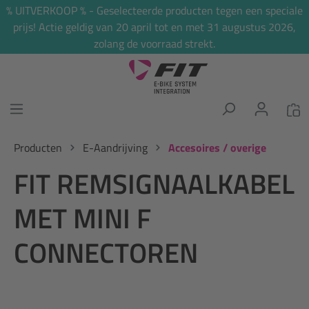
% UITVERKOOP % - Geselecteerde producten tegen een speciale
hoofdinhoud
prijs! Actie geldig van 20 april tot en met 31 augustus 2026,
zolang de voorraad strekt.
Producten
E-Aandrijving
Accesoires / overige
FIT REMSIGNAALKABEL
MET MINI F
CONNECTOREN