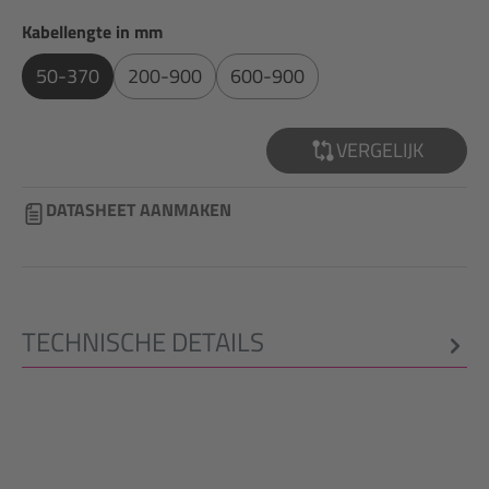
Selecteer
Kabellengte in mm
50-370
200-900
600-900
VERGELIJK
DATASHEET AANMAKEN
TECHNISCHE DETAILS