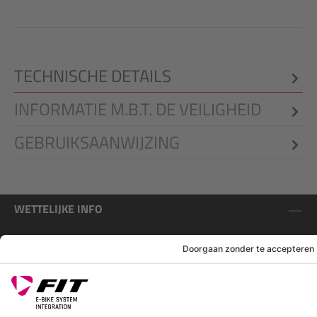
TECHNISCHE DETAILS
INFORMATIE M.B.T. DE VEILIGHEID
GEBRUIKSAANWIJZING
WETTELIJKE INFO
SERVICE