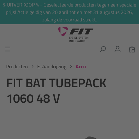
% UITVERKOOP % - Geselecteerde producten tegen een speciale
hoofdinhoud
prijs! Actie geldig van 20 april tot en met 31 augustus 2026,
zolang de voorraad strekt.
Producten
E-Aandrijving
Accu
FIT BAT TUBEPACK
1060 48 V