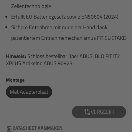
Zellentechnologie
Erfüllt EU Batteriegesetz sowie EN50604 (2024)
Sichere Entnahme mit nur einer Hand dank
patentiertem Entnahmemechanismus FIT CLICTAKE
Hinweis:
Schloss bestellbar über ABUS: BLO FIT IT2
XPLUS Artikelnr. ABUS 90923
Selecteer
Montage
Met Adapterplaat
VERGELIJK
DATASHEET AANMAKEN