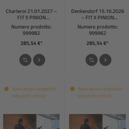
Charleroi 21.01.2027 –
Denkendorf 15.10.2026
FIT X PINION
– FIT X PINION
FORMATION DES
FACHHÄNDLERSCHULUN
Numero prodotto:
Numero prodotto:
REVENDEURS
G
999982
999962
SPÉCIALISÉS
285,54 €*
285,54 €*
Sono ancora disponibili
Sono ancora disponibili
solo pochi articoli
solo pochi articoli