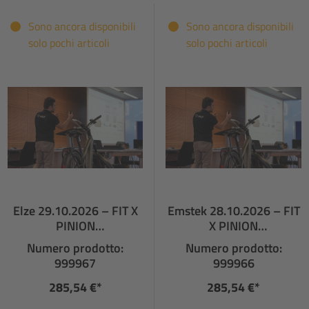
Sono ancora disponibili
Sono ancora disponibili
solo pochi articoli
solo pochi articoli
Elze 29.10.2026 – FIT X
Emstek 28.10.2026 – FIT
PINION
X PINION
FACHHÄNDLERSCHULU
FACHHÄNDLERSCHULUN
Numero prodotto:
Numero prodotto:
NG
G
999967
999966
285,54 €*
285,54 €*