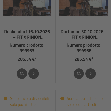
Denkendorf 16.10.2026
Dortmund 30.10.2026 –
– FIT X PINION
FIT X PINION
FACHHÄNDLERSCHULU
FACHHÄNDLERSCHULUN
Numero prodotto:
Numero prodotto:
NG
G
999963
999968
285,54 €*
285,54 €*
Sono ancora disponibili
Sono ancora disponibili
solo pochi articoli
solo pochi articoli