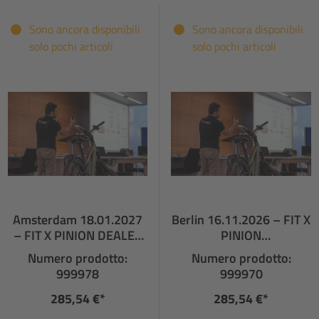
Sono ancora disponibili
Sono ancora disponibili
solo pochi articoli
solo pochi articoli
Amsterdam 18.01.2027
Berlin 16.11.2026 – FIT X
– FIT X PINION DEALER
PINION
TRAINING
FACHHÄNDLERSCHULUN
Numero prodotto:
Numero prodotto:
G
999978
999970
285,54 €*
285,54 €*