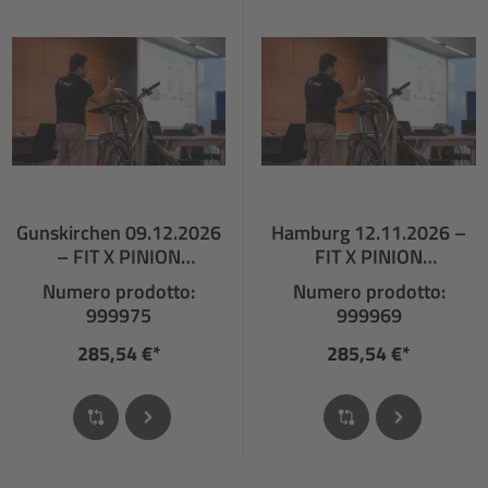
Gunskirchen 09.12.2026
Hamburg 12.11.2026 –
– FIT X PINION
FIT X PINION
FACHHÄNDLERSCHULU
FACHHÄNDLERSCHULUN
Numero prodotto:
Numero prodotto:
NG
G
999975
999969
285,54 €*
285,54 €*