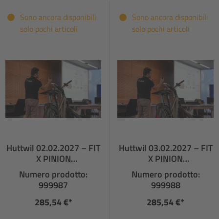
Sono ancora disponibili
Sono ancora disponibili
solo pochi articoli
solo pochi articoli
Huttwil 02.02.2027 – FIT
Huttwil 03.02.2027 – FIT
X PINION
X PINION
FACHHÄNDLERSCHULU
FACHHÄNDLERSCHULUN
Numero prodotto:
Numero prodotto:
NG
G
999987
999988
285,54 €*
285,54 €*