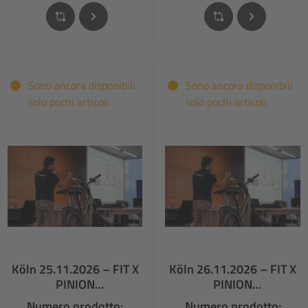
Sono ancora disponibili
Sono ancora disponibili
solo pochi articoli
solo pochi articoli
Köln 25.11.2026 – FIT X
Köln 26.11.2026 – FIT X
PINION
PINION
FACHHÄNDLERSCHULU
FACHHÄNDLERSCHULUN
Numero prodotto:
Numero prodotto: