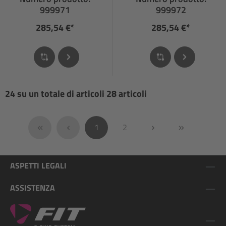
NG
G
999971
999972
285,54 €*
285,54 €*
24 su un totale di articoli 28 articoli
Pagina
Pagina
1
2
ASPETTI LEGALI
ASSISTENZA