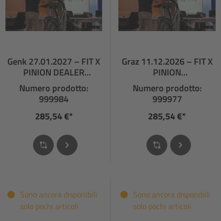
Genk 27.01.2027 – FIT X
Graz 11.12.2026 – FIT X
PINION DEALER
PINION
TRAINING
FACHHÄNDLERSCHULUN
Numero prodotto:
Numero prodotto:
G
999984
999977
285,54 €*
285,54 €*
Sono ancora disponibili
Sono ancora disponibili
solo pochi articoli
solo pochi articoli