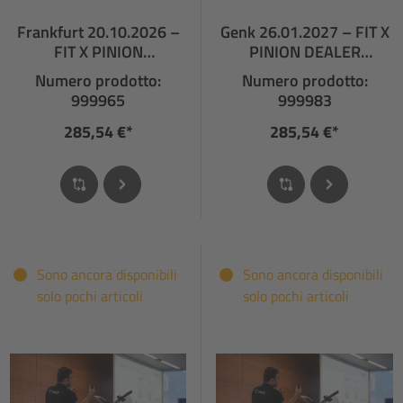
Frankfurt 20.10.2026 –
Genk 26.01.2027 – FIT X
FIT X PINION
PINION DEALER
FACHHÄNDLERSCHULU
TRAINING
Numero prodotto:
Numero prodotto:
NG
999965
999983
285,54 €*
285,54 €*
Sono ancora disponibili
Sono ancora disponibili
solo pochi articoli
solo pochi articoli