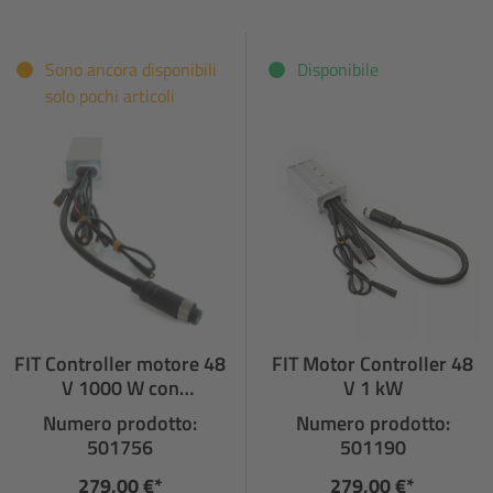
Sono ancora disponibili
Disponibile
solo pochi articoli
FIT Controller motore 48
FIT Motor Controller 48
V 1000 W con
V 1 kW
collegamento per
Numero prodotto:
Numero prodotto:
segnale di frenata
501756
501190
279,00 €*
279,00 €*