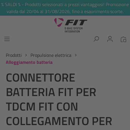
% SALDI % - Prodotti selezionati a prezzi vantaggiosi! Promozione
nuto principale
valida dal 20/04 al 31/08/2026, fino a esaurimento scorte.
Prodotti
Propulsione elettrica
Alloggiamento batteria
CONNETTORE
BATTERIA FIT PER
TDCM FIT CON
COLLEGAMENTO PER