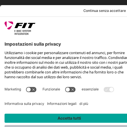
SEGUICI SU
*Prezzo consigliato non vincolante, incl. IVA e spese di spedizione
Rotax Bike Technology AG © 2025