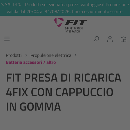
% SALDI % - Prodotti selezionati a prezzi vantaggiosi! Promozione
nuto principale
valida dal 20/04 al 31/08/2026, fino a esaurimento scorte.
Prodotti
Propulsione elettrica
Batteria accessori / altro
FIT PRESA DI RICARICA
4FIX CON CAPPUCCIO
IN GOMMA