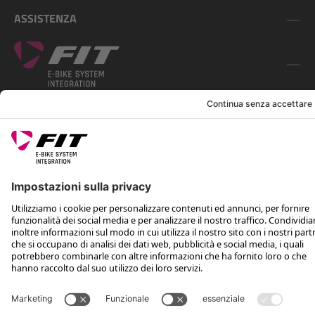
ASSISTENZA
SEGUICI SU
*Prezzo consigliato non vincolante, incl. IVA e spese di spedizione
Rotax Bike Technology AG © 2025