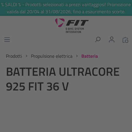
% SALDI % - Prodotti selezionati a prezzi vantaggiosi! Promozione
nuto principale
valida dal 20/04 al 31/08/2026, fino a esaurimento scorte.
Prodotti
Propulsione elettrica
Batteria
BATTERIA ULTRACORE
925 FIT 36 V