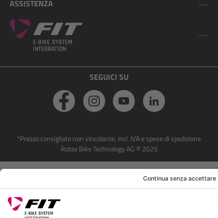
ASSISTENZA
SEGUICI SU
*Prezzo consigliato non vincolante, incl. IVA e spese di spedizione
Rotax Bike Technology AG © 2025