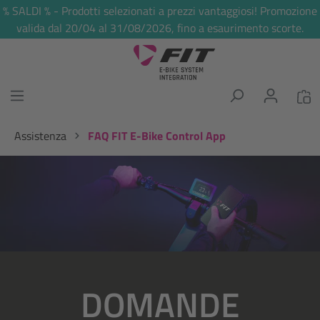
% SALDI % - Prodotti selezionati a prezzi vantaggiosi! Promozione
nuto principale
valida dal 20/04 al 31/08/2026, fino a esaurimento scorte.
Assistenza
FAQ FIT E-Bike Control App
Salta la galleria di immagini
DOMANDE