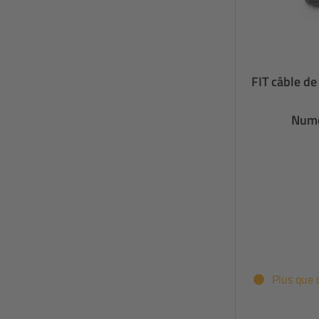
FIT câble d
Numé
Plus que 