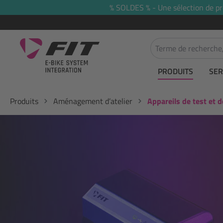
% SOLDES % - Une sélection de prod
recherche
Passer à la navigation principale
PRODUITS
SER
Produits
Aménagement d’atelier
Appareils de test et d