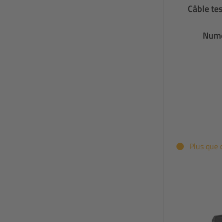
Câble tes
Numé
Plus que 