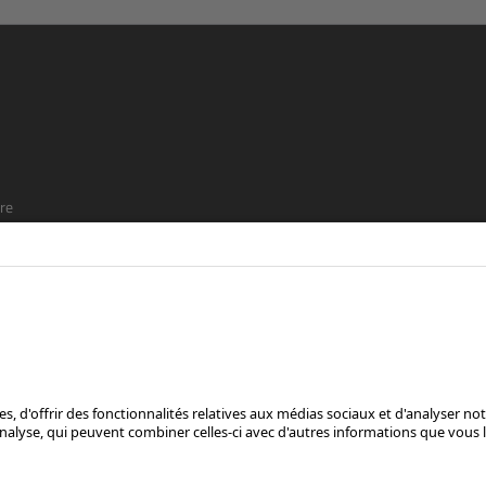
re
t que
SUIS-NOUS SUR