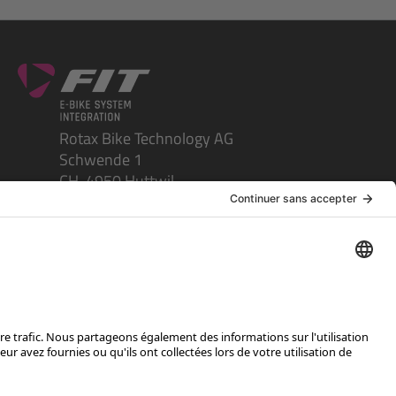
Rotax Bike Technology AG
Schwende 1
CH-4950 Huttwil