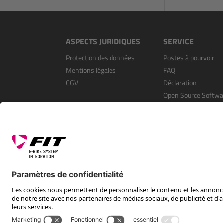
ASPECTS JURIDIQUES
SERVICE
Protection des données
Postes à pourvoir
Mentions légales
FAQ
CGV
Déclaration
Open Source Softwa
S’enregistrer en tan
revendeur