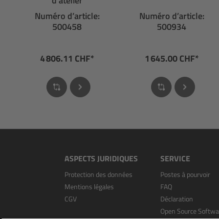
d'atelier
Numéro d’article:
Numéro d’article:
500458
500934
4 806.11 CHF*
1 645.00 CHF*
ASPECTS JURIDIQUES
SERVICE
Protection des données
Postes à pourvoir
Mentions légales
FAQ
CGV
Déclaration
Open Source Softwa