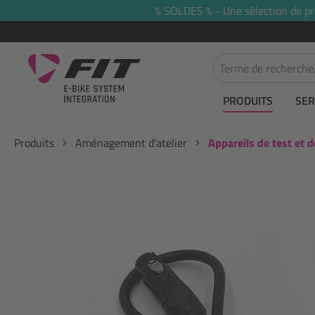
% SOLDES % - Une sélection de prod
recherche
Passer à la navigation principale
PRODUITS
SER
Produits
Aménagement d’atelier
Appareils de test et d