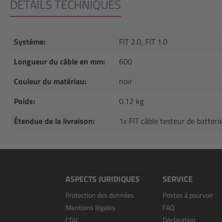
DÉTAILS TECHNIQUES
Système:
FIT 2.0, FIT 1.0
Longueur du câble en mm:
600
Couleur du matériau:
noir
Poids:
0.12 kg
Étendue de la livraison:
1x FIT câble testeur de batteri
ASPECTS JURIDIQUES
SERVICE
Protection des données
Postes à pourvoir
Mentions légales
FAQ
CGV
Déclaration