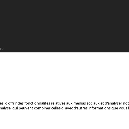
re
t que
SUIS-NOUS SUR