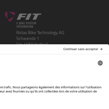
Rotax Bike Technology AG
Schwende 1
CH-4950 Huttwil