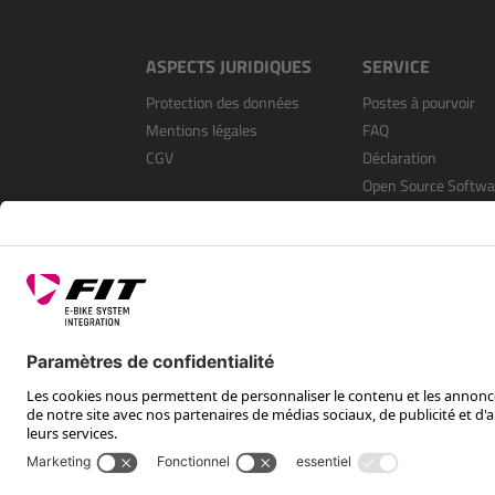
ASPECTS JURIDIQUES
SERVICE
Protection des données
Postes à pourvoir
Mentions légales
FAQ
CGV
Déclaration
Open Source Softwa
S’enregistrer en tan
revendeur