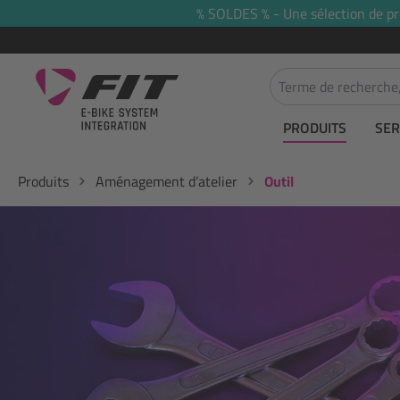
% SOLDES % - Une sélection de prod
recherche
Passer à la navigation principale
PRODUITS
SER
Produits
Aménagement d’atelier
Outil