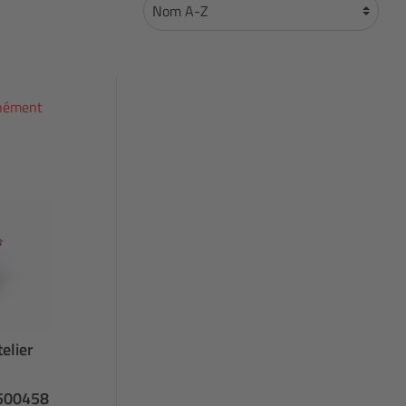
anément
telier
 500458