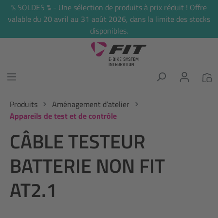
% SOLDES % - Une sélection de produits à prix réduit ! Offre
tenu principal
valable du 20 avril au 31 août 2026, dans la limite des stocks
disponibles.
Produits
Aménagement d’atelier
Appareils de test et de contrôle
CÂBLE TESTEUR
BATTERIE NON FIT
AT2.1