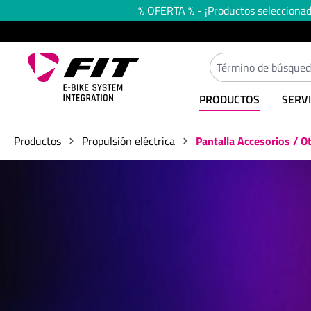
% OFERTA % - ¡Productos seleccionado
 búsqueda
Saltar a la navegación principal
PRODUCTOS
SERVI
Productos
Propulsión eléctrica
Pantalla Accesorios / O