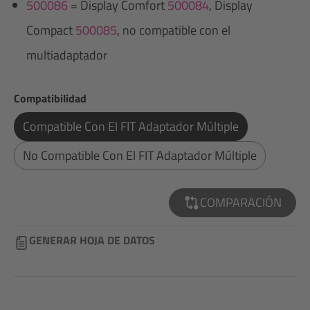
500086
= Display Comfort
500084
, Display
Compact
500085
, no compatible con el
multiadaptador
Seleccione
Compatibilidad
Compatible Con El FIT Adaptador Múltiple
No Compatible Con El FIT Adaptador Múltiple
COMPARACIÓN
GENERAR HOJA DE DATOS