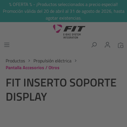
% OFERTA % - ¡Productos seleccionados a precio especial!
enido principal
Promoción válida del 20 de abril al 31 de agosto de 2026, hasta
agotar existencias.
Productos
Propulsión eléctrica
Pantalla Accesorios / Otros
FIT INSERTO SOPORTE
DISPLAY