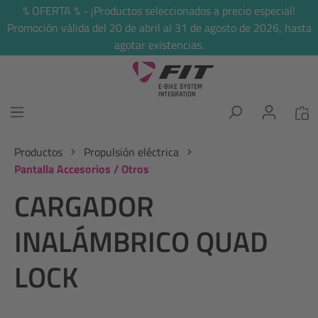
% OFERTA % - ¡Productos seleccionados a precio especial!
enido principal
Promoción válida del 20 de abril al 31 de agosto de 2026, hasta
agotar existencias.
Productos
Propulsión eléctrica
Pantalla Accesorios / Otros
CARGADOR
INALÁMBRICO QUAD
LOCK