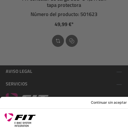
tapa protectora
Número del producto: 501623
49,99 €*
AVISO LEGAL
SERVICIOS
SÍGUENOS EN