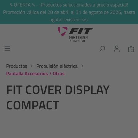
% OFERTA % - ¡Productos seleccionados a precio especial!
enido principal
Promoción válida del 20 de abril al 31 de agosto de 2026, hasta
agotar existencias.
Productos
Propulsión eléctrica
Pantalla Accesorios / Otros
FIT COVER DISPLAY
COMPACT