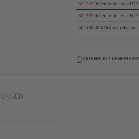
501228
Reifendrucksensor FIT S
501267
Reifendrucksensor FIT S
501230 OEM Reifendrucksensor (n
DATENBLATT GENERIERE
TUNGEN