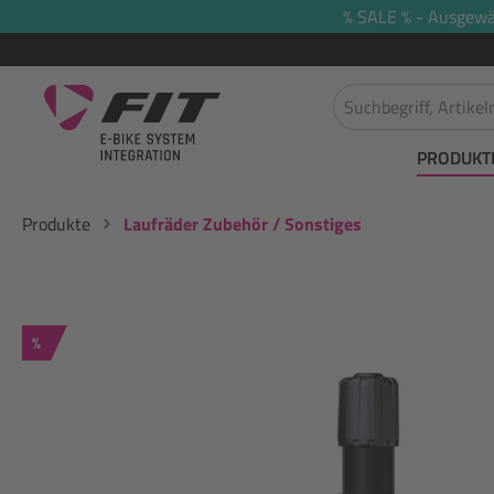
% SALE % - Ausgewäh
springen
Zur Hauptnavigation springen
PRODUKT
Produkte
Laufräder Zubehör / Sonstiges
Rabatt
%