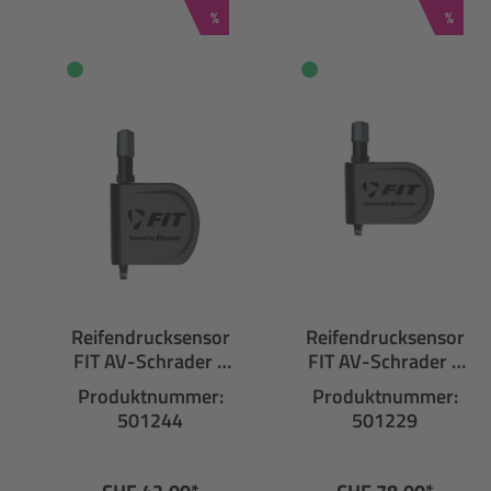
Rabatt
Rabatt
%
%
Reifendrucksensor
Reifendrucksensor
FIT AV-Schrader 1
FIT AV-Schrader 2
Stück
Stk.
Produktnummer:
Produktnummer:
501244
501229