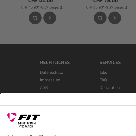
CHF 42.00*
CHF 78.00*
CHF 45.90*
(8.5% gespart)
CHF 85.90*
(9.2% gespart)
RECHTLICHES
SERVICES
Datenschutz
Jobs
Impressum
FAQ
AGB
Declaration
Open Source Softwa
Als Händler Registri