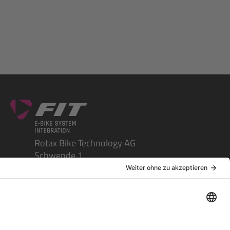
Rotax Bike Technology AG
Schwende 1
CH-4950 Huttwil