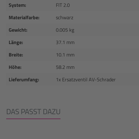
System:
FIT 2.0
Materialfarbe:
schwarz
Gewicht:
0.005 kg
Länge:
37.1 mm
Breite:
10.1 mm
Höhe:
58.2 mm
Lieferumfang:
1x Ersatzventil AV-Schrader
DAS PASST DAZU
Produktgalerie überspringen