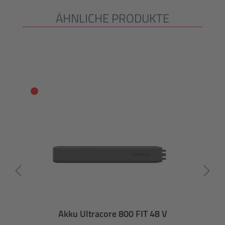
ÄHNLICHE PRODUKTE
Produktgalerie überspringen
Akku Ultracore 800 FIT 48 V