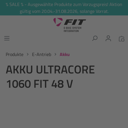
% SALE % - Ausgewählte Produkte zum Vorzugspreis! Aktion
alt springen
gültig vom 20.04.-31.08.2026, solange Vorrat.
Produkte
E-Antrieb
Akku
AKKU ULTRACORE
1060 FIT 48 V