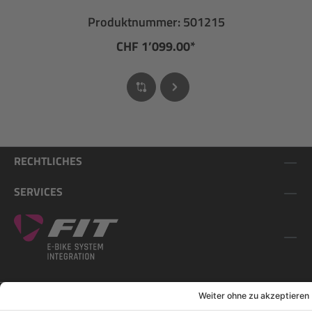
Produktnummer: 501215
CHF 1’099.00*
RECHTLICHES
SERVICES
FOLGE UNS AUF