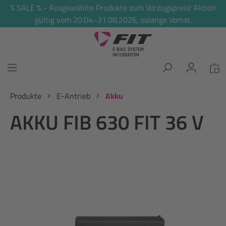
% SALE % - Ausgewählte Produkte zum Vorzugspreis! Aktion
alt springen
gültig vom 20.04.-31.08.2026, solange Vorrat.
Produkte
E-Antrieb
Akku
AKKU FIB 630 FIT 36 V