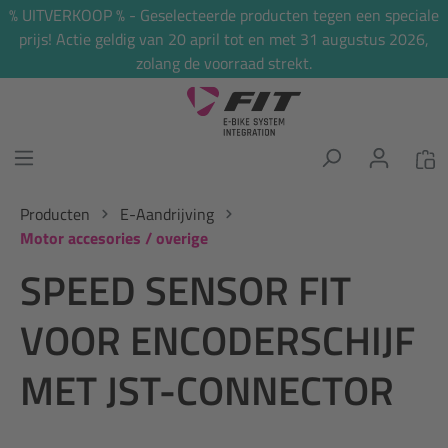
% UITVERKOOP % - Geselecteerde producten tegen een speciale
hoofdinhoud
prijs! Actie geldig van 20 april tot en met 31 augustus 2026,
zolang de voorraad strekt.
Producten
E-Aandrijving
Motor accesories / overige
SPEED SENSOR FIT
VOOR ENCODERSCHIJF
MET JST-CONNECTOR