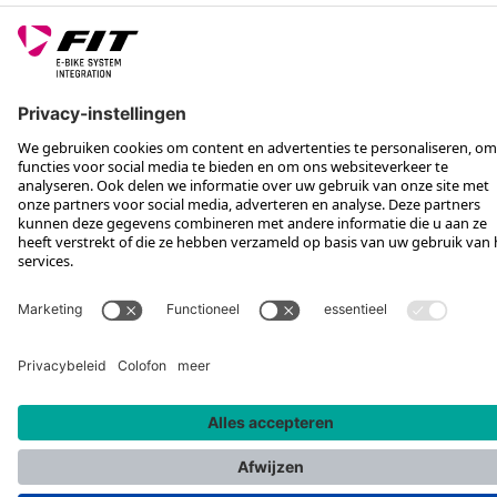
SERVICE
VOLG ONS OP
*Aanbevolen verkoopprijs incl. btw, excl. verzendkosten
Rotax Bike Technology AG © 2025