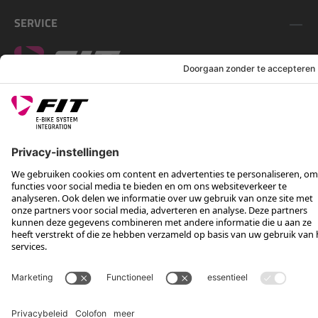
SERVICE
VOLG ONS OP
*Aanbevolen verkoopprijs incl. btw, excl. verzendkosten
Rotax Bike Technology AG © 2025