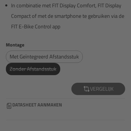
In combinatie met FIT Display Comfort, FIT Display
Compact of met de smartphone te gebruiken via de
FIT E-Bike Control app
Selecteer
Montage
Met Geïntegreerd Afstandsstuk
Zonder Afstandsstuk
(Deze Optie Is Momenteel Niet Beschikbaar.)
VERGELIJK
DATASHEET AANMAKEN