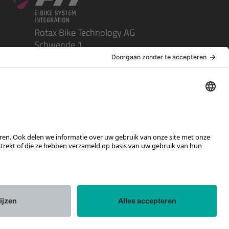
Rotax Bike Technology AG
Schwende 1
CH-4950 Huttwil