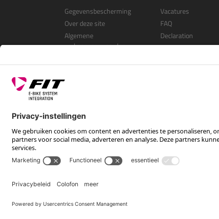
Gegevensbescherming
Vacatures
Over deze site
FAQ
Algemene
Declaration
verkoopvoorwaarden
Open Source Softwa
Als dealer registrer