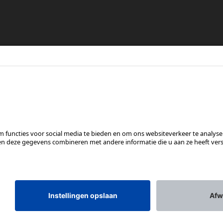
re
en
VOLG ONS OP
*Aanbevolen verkoopprijs incl. btw, excl. verzendkosten
Rotax Bike Technology AG © 2025