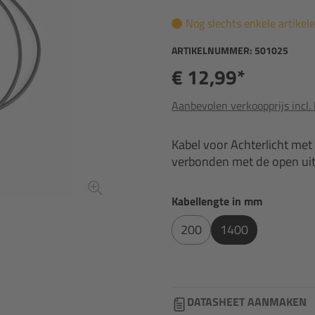
Nog slechts enkele artikel
ARTIKELNUMMER:
501025
€ 12,99*
Aanbevolen verkoopprijs incl.
Kabel voor Achterlicht met
verbonden met de open uit
Selecteer
Kabellengte in mm
200
1400
DATASHEET AANMAKEN