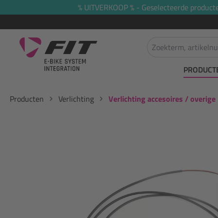
% UITVERKOOP % - Geselecteerde producten 
oekopdracht
Ga naar de hoofdnavigatie
PRODUCT
Producten
Verlichting
Verlichting accesoires / overige