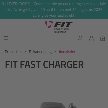
% UITVERKOOP % - Geselecteerde producten tegen een speciale
hoofdinhoud
prijs! Actie geldig van 20 april tot en met 31 augustus 2026,
zolang de voorraad strekt.
Producten
E-Aandrijving
Acculader
FIT FAST CHARGER