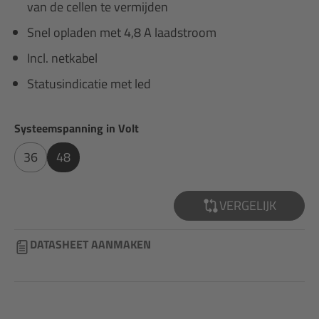
van de cellen te vermijden
Snel opladen met 4,8 A laadstroom
Incl. netkabel
Statusindicatie met led
Selecteer
Systeemspanning in Volt
36
48
VERGELIJK
DATASHEET AANMAKEN