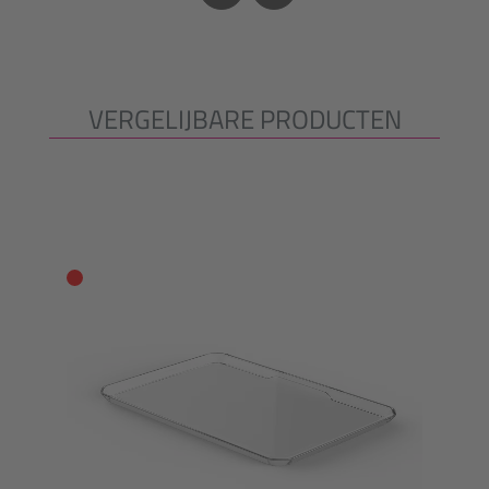
VERGELIJBARE PRODUCTEN
Productgalerij overslaan