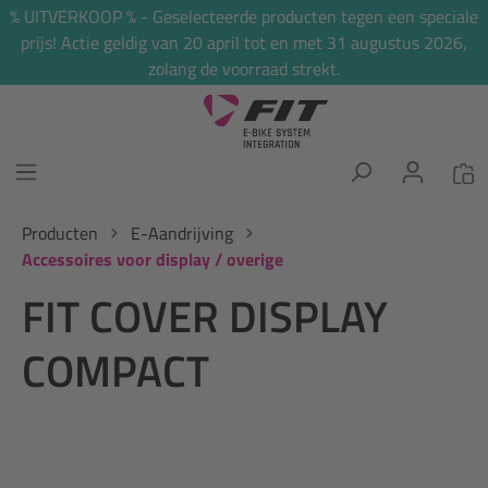
% UITVERKOOP % - Geselecteerde producten tegen een speciale
hoofdinhoud
prijs! Actie geldig van 20 april tot en met 31 augustus 2026,
zolang de voorraad strekt.
Producten
E-Aandrijving
Accessoires voor display / overige
FIT COVER DISPLAY
COMPACT