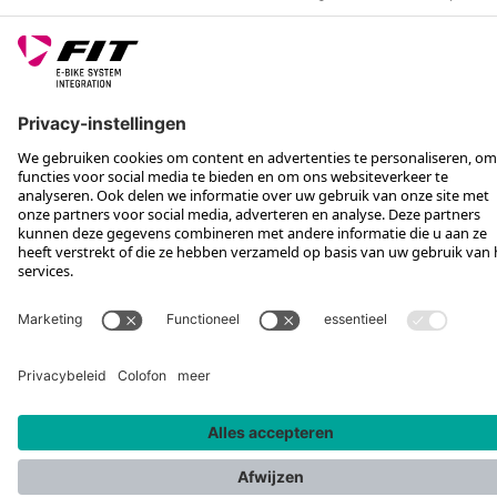
VOLG ONS OP
*Aanbevolen verkoopprijs incl. btw, excl. verzendkosten
Rotax Bike Technology AG © 2025