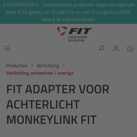
% UITVERKOOP % - Geselecteerde producten tegen een speciale
hoofdinhoud
prijs! Actie geldig van 20 april tot en met 31 augustus 2026,
zolang de voorraad strekt.
Producten
Verlichting
Verlichting accesoires / overige
FIT ADAPTER VOOR
ACHTERLICHT
MONKEYLINK FIT