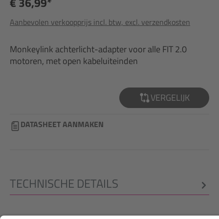
€ 36,99*
Aanbevolen verkoopprijs incl. btw, excl. verzendkosten
Monkeylink achterlicht-adapter voor alle FIT 2.0
motoren, met open kabeluiteinden
VERGELIJK
DATASHEET AANMAKEN
TECHNISCHE DETAILS