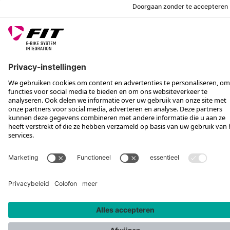
WETTELIJKE INFO
SERVICE
VOLG ONS OP
*Aanbevolen verkoopprijs incl. btw, excl. verzendkosten
Rotax Bike Technology AG © 2025