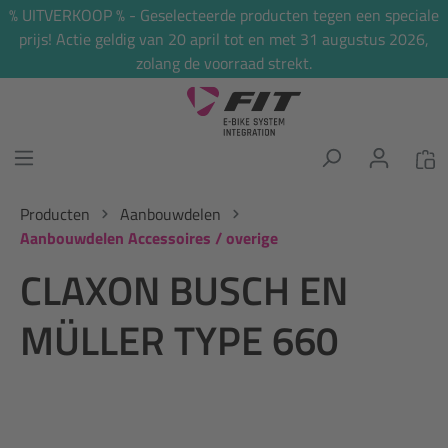
% UITVERKOOP % - Geselecteerde producten tegen een speciale
hoofdinhoud
prijs! Actie geldig van 20 april tot en met 31 augustus 2026,
zolang de voorraad strekt.
Producten
Aanbouwdelen
Aanbouwdelen Accessoires / overige
CLAXON BUSCH EN
MÜLLER TYPE 660