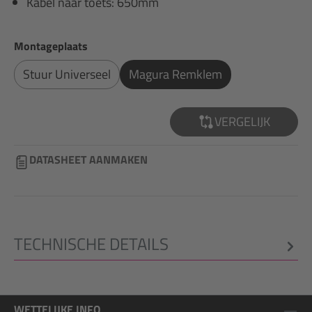
Kabel naar toets: 650mm
Selecteer
Montageplaats
Stuur Universeel
Magura Remklem
VERGELIJK
DATASHEET AANMAKEN
TECHNISCHE DETAILS
WETTELIJKE INFO