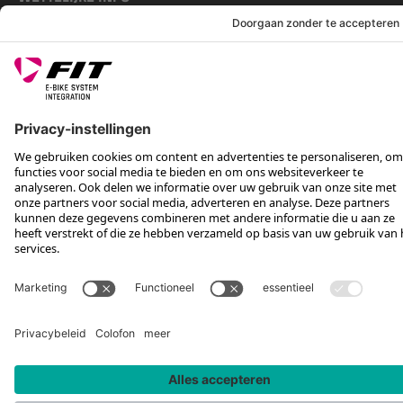
SERVICE
VOLG ONS OP
*Aanbevolen verkoopprijs incl. btw, excl. verzendkosten
Rotax Bike Technology AG © 2025