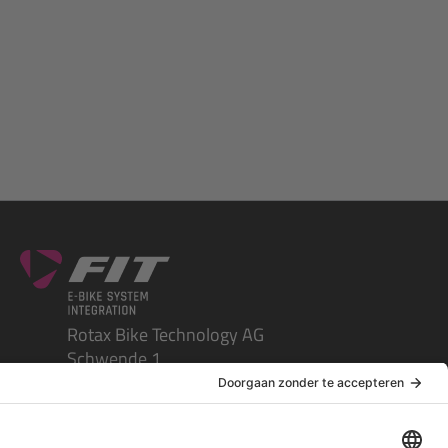
Rotax Bike Technology AG
Schwende 1
CH-4950 Huttwil