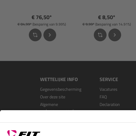
€ 76,50*
€ 8,50*
€ 84,99*
(besparing van 9.99%)
€ 9,99*
(besparing van 14.91%)
WETTELIJKE INFO
SERVICE
Gegevensbescherming
Vacatures
Over deze site
FAQ
Algemene
Declaration
verkoopvoorwaarden
Open Source Softwa
Als dealer registrer