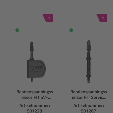
Productgalerij overslaan
Korting
Kortin
%
%
Bandenspanningss
Bandenspanningss
ensor FIT SV-
ensor FIT Service
Presta Sclaverand
Kit SV-Presta
Artikelnummer:
Artikelnummer:
2 stuks
Sclaverand
501228
501267