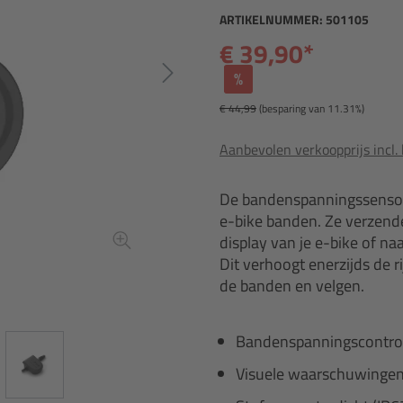
ARTIKELNUMMER:
501105
€ 39,90*
%
€ 44,99
(besparing van 11.31%)
Aanbevolen verkoopprijs incl.
De bandenspanningssensor
e-bike banden. Ze verzend
display van je e-bike of n
Dit verhoogt enerzijds de r
de banden en velgen.
Bandenspanningscontrole
Visuele waarschuwingen 