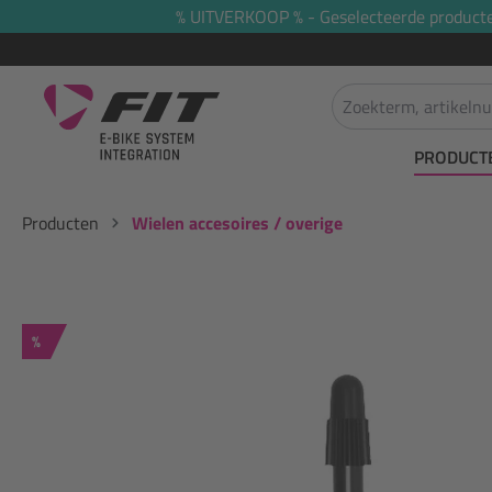
% UITVERKOOP % - Geselecteerde producten 
oekopdracht
Ga naar de hoofdnavigatie
PRODUCT
Producten
Wielen accesoires / overige
Korting
%