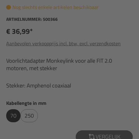
Nog slechts enkele artikelen beschikbaar
ARTIKELNUMMER:
500366
€ 36,99*
Aanbevolen verkoopprijs incl. btw, excl. verzendkosten
Voorlichtadapter Monkeylink voor alle FIT 2.0
motoren, met stekker
Stekker: Amphenol coaxiaal
Selecteer
Kabellengte in mm
70
250
VERGELIJK