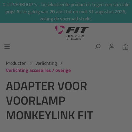
% UITVERKOOP % - Geselecteerde producten tegen een speciale
hoofdinhoud
prijs! Actie geldig van 20 april tot en met 31 augustus 2026,
zolang de voorraad strekt.
Producten
Verlichting
Verlichting accesoires / overige
ADAPTER VOOR
VOORLAMP
MONKEYLINK FIT